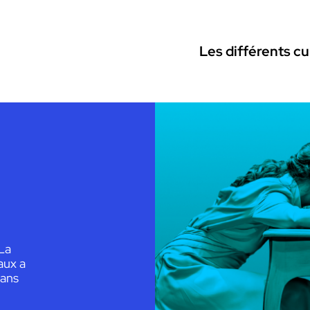
Les différents c
 La
aux a
dans