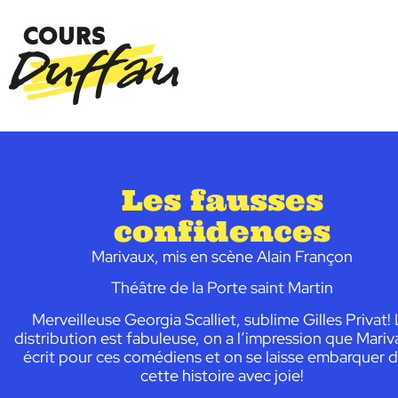
Les fausses
confidences
Marivaux, mis en scène Alain Françon
Théâtre de la Porte saint Martin
Merveilleuse Georgia Scalliet, sublime Gilles Privat!
distribution est fabuleuse, on a l’impression que Mariv
écrit pour ces comédiens et on se laisse embarquer 
cette histoire avec joie!