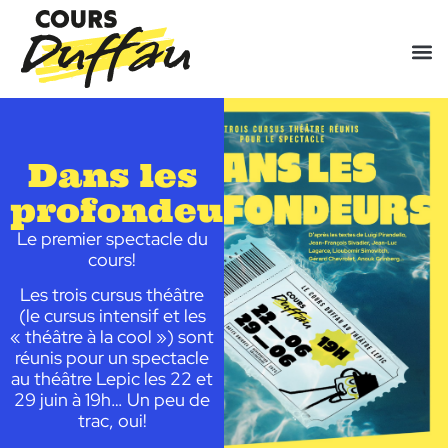
Dans les
profondeurs…
Le premier spectacle du
cours!
Les trois cursus théâtre
(le cursus intensif et les
« théâtre à la cool ») sont
réunis pour un spectacle
au théâtre Lepic les 22 et
29 juin à 19h… Un peu de
trac, oui!